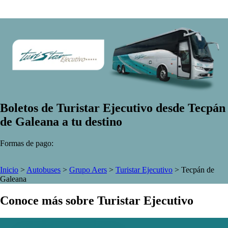
Boletos de Turistar Ejecutivo desde Tecpán
de Galeana a tu destino
Formas de pago:
Inicio
>
Autobuses
>
Grupo Aers
>
Turistar Ejecutivo
>
Tecpán de
Galeana
Conoce más sobre Turistar Ejecutivo