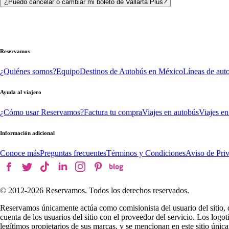
¿Puedo cancelar o cambiar mi boleto de Vallarta Plus?
Reservamos
¿Quiénes somos?
Equipo
Destinos de Autobús en México
Líneas de aut
Ayuda al viajero
¿Cómo usar Reservamos?
Factura tu compra
Viajes en autobús
Viajes en
Información adicional
Conoce más
Preguntas frecuentes
Términos y Condiciones
Aviso de Pri
© 2012-
2026
Reservamos. Todos los derechos reservados.
Reservamos únicamente actúa como comisionista del usuario del sitio, 
cuenta de los usuarios del sitio con el proveedor del servicio. Los log
legítimos propietarios de sus marcas, y se mencionan en este sitio úni