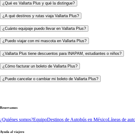
¿Qué es Vallarta Plus y qué la distingue?
¿A qué destinos y rutas viaja Vallarta Plus?
¿Cuánto equipaje puedo llevar en Vallarta Plus?
¿Puedo viajar con mi mascota en Vallarta Plus?
¿Vallarta Plus tiene descuentos para INAPAM, estudiantes o niños?
¿Cómo facturar un boleto de Vallarta Plus?
¿Puedo cancelar o cambiar mi boleto de Vallarta Plus?
Reservamos
¿Quiénes somos?
Equipo
Destinos de Autobús en México
Líneas de aut
Ayuda al viajero