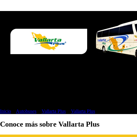
Boletos de Vallarta Plus desde Mezcales a t
Formas de pago:
Inicio
>
Autobuses
>
Vallarta Plus
>
Vallarta Plus
>
Mezcales
Conoce más sobre Vallarta Plus