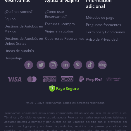
Reservamos
Ayuda al viajero
Información
adicional
¿Quiénes somos?
¿Cómo usar
Reservamos?
Métodos de pago
Equipo
Factura tu compra
Preguntas frecuentes
Destinos de Autobús en
México
Viajes en autobús
Términos y Condiciones
Destinos de Autobús en
Coberturas Reservamos
Aviso de Privacidad
United States
Líneas de autobús
Hospedaje
© 2012-2026 Reservamos. Todos los derechos reservados.
Reservamos únicamente actúa como comisionista del usuario del sitio, de acuerdo a los
Términos y Condiciones que el usuario acepta. Reservamos realiza reservaciones legítimas y
adquiere boletos a nombre y por cuenta de los usuarios del sitio con el proveedor del
servicio. Los logotipos y nombres de productos, servicios o empresas prestadoras de
servicios aquí mencionados pueden ser marcas registradas de terceros, legítimos