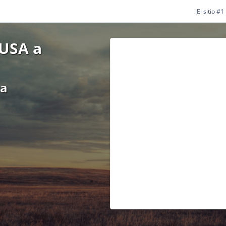
¡El sitio #
USA a
ea