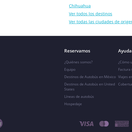
Chihuahua
Ver todos los destinos
Ver todas las ciudades de orige
Reservamos
Ayuda 
¿Quiénes somos?
¿Cómo u
Equipo
Factura
Destinos de Autobús en México
Viajes e
Destinos de Autobús en United
Cobertu
States
Líneas de autobús
Hospedaje