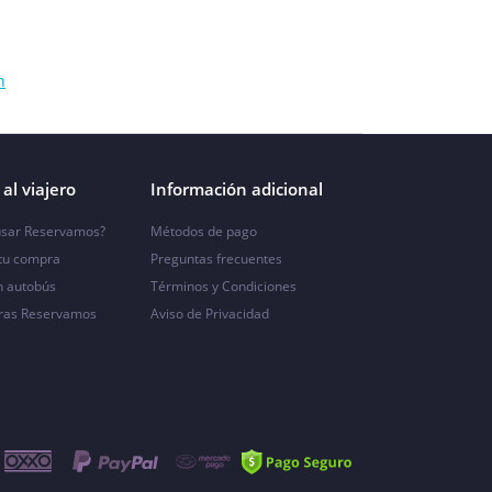
n
al viajero
Información adicional
sar Reservamos?
Métodos de pago
 tu compra
Preguntas frecuentes
n autobús
Términos y Condiciones
ras Reservamos
Aviso de Privacidad