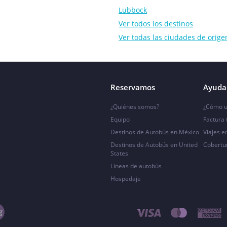
Lubbock
Ver todos los destinos
Ver todas las ciudades de orige
Reservamos
Ayuda 
¿Quiénes somos?
¿Cómo u
Equipo
Factura
Destinos de Autobús en México
Viajes e
Destinos de Autobús en United
Cobertu
States
Líneas de autobús
Hospedaje