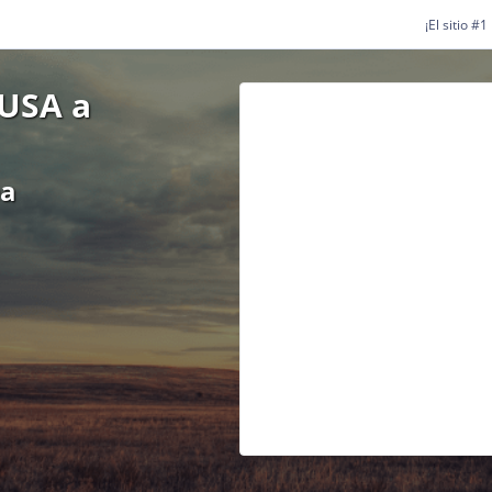
¡El sitio #
USA a
ea