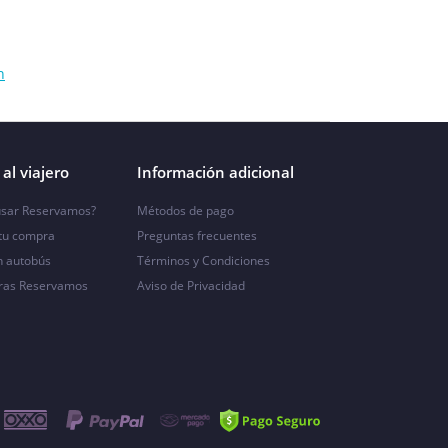
n
al viajero
Información adicional
sar Reservamos?
Métodos de pago
 tu compra
Preguntas frecuentes
n autobús
Términos y Condiciones
ras Reservamos
Aviso de Privacidad