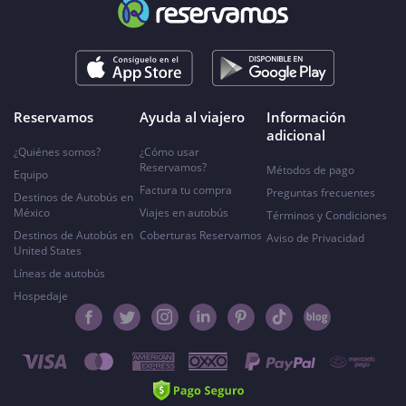
Reservamos
Ayuda al viajero
Información
adicional
¿Quiénes somos?
¿Cómo usar
Reservamos?
Métodos de pago
Equipo
Factura tu compra
Preguntas frecuentes
Destinos de Autobús en
México
Viajes en autobús
Términos y Condiciones
Destinos de Autobús en
Coberturas Reservamos
Aviso de Privacidad
United States
Líneas de autobús
Hospedaje