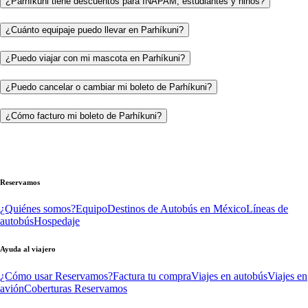
¿Parhíkuni tiene descuentos para INAPAM, estudiantes y niños?
¿Cuánto equipaje puedo llevar en Parhíkuni?
¿Puedo viajar con mi mascota en Parhíkuni?
¿Puedo cancelar o cambiar mi boleto de Parhíkuni?
¿Cómo facturo mi boleto de Parhíkuni?
Reservamos
¿Quiénes somos?
Equipo
Destinos de Autobús en México
Líneas de
autobús
Hospedaje
Ayuda al viajero
¿Cómo usar Reservamos?
Factura tu compra
Viajes en autobús
Viajes en
avión
Coberturas Reservamos