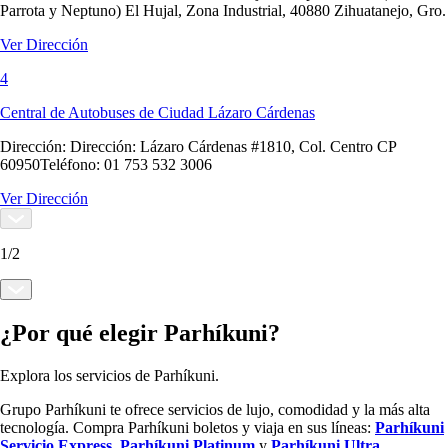
Parrota y Neptuno) El Hujal, Zona Industrial, 40880 Zihuatanejo, Gro.
Ver Dirección
4
Central de Autobuses de Ciudad Lázaro Cárdenas
Dirección:
Dirección: Lázaro Cárdenas #1810, Col. Centro CP
60950Teléfono: 01 753 532 3006
Ver Dirección
1
/
2
¿Por qué elegir Parhíkuni?
Explora los servicios de Parhíkuni.
Grupo Parhíkuni te ofrece servicios de lujo, comodidad y la más alta
tecnología. Compra Parhíkuni boletos y viaja en sus líneas:
Parhíkuni
Servicio Express
,
Parhíkuni Platinum
y
Parhíkuni Ultra
.