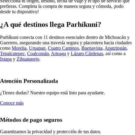
Selecciona tu origen, destino, fecha de viaje y el tipo de servicio que
prefieras. Completa la compra de manera segura y cómoda, ¡todo
desde tu dispositivo!
¿A qué destinos llega Parhíkuni?
Parhíkuni conecta con 11 destinos esenciales dentro de Michoacán y
Guerrero, asegurando una travesía segura y placentera hacia ciudades
como
Morelia
,
Uruapan
,
Cuatro Caminos
,
Buenavista
,
Apatzingán
,
Tepalcatepec
,
Coalcomán
,
Arteaga
y
Lázaro Cárdenas
, así como a
Ixtapa
y
Zihuatanejo
.
Atención Personalizada
¿Tienes dudas? Nuestro equipo está listo para ayudarte.
Conoce más
Métodos de pago seguros
Garantizamos la privacidad y protección de tus datos.