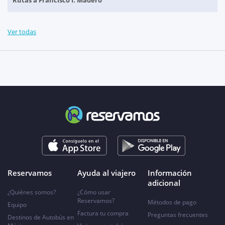
Rutas a Francisco I. Madero
Ver todas
Reservamos
Ayuda al viajero
Información
adicional
¿Quiénes somos?
¿Cómo usar
Reservamos?
Métodos de pago
Equipo
Factura tu compra
Preguntas frecuentes
Destinos de Autobús en