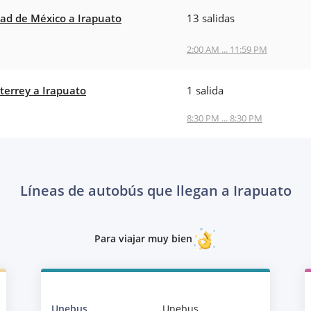
ad de México a Irapuato
13 salidas
2:00 AM ... 11:59 PM
errey a Irapuato
1 salida
8:30 PM ... 8:30 PM
Líneas de autobús que llegan a Irapuato
Para viajar muy bien
Unebus
Unebus