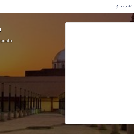
¡El sitio #
o
apuato