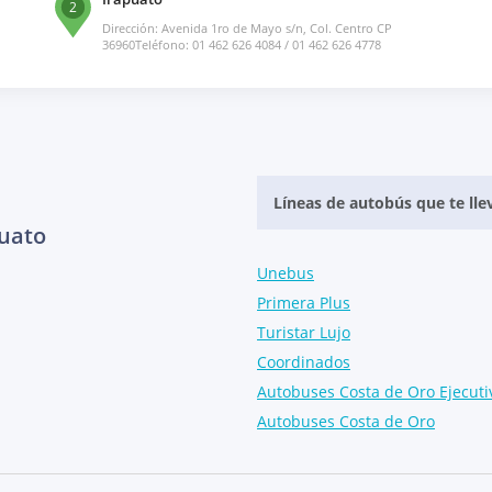
2
Dirección: Avenida 1ro de Mayo s/n, Col. Centro CP
36960Teléfono: 01 462 626 4084 / 01 462 626 4778
Líneas de autobús que te lle
puato
Unebus
Primera Plus
Turistar Lujo
Coordinados
Autobuses Costa de Oro Ejecuti
Autobuses Costa de Oro