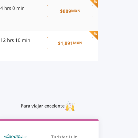
4 hrs 0 min
$889
MXN
12 hrs 10 min
$1,891
MXN
Para viajar excelente
Turistar Lujo