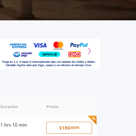
Duración
Precio
1 hrs 10 min
$186
MXN