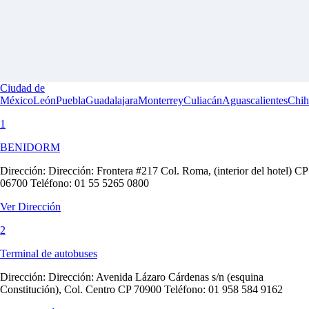
Ciudad de
México
León
Puebla
Guadalajara
Monterrey
Culiacán
Aguascalientes
Chih
1
BENIDORM
Dirección:
Dirección: Frontera #217 Col. Roma, (interior del hotel) CP
06700 Teléfono: 01 55 5265 0800
Ver Dirección
2
Terminal de autobuses
Dirección:
Dirección: Avenida Lázaro Cárdenas s/n (esquina
Constitución), Col. Centro CP 70900 Teléfono: 01 958 584 9162