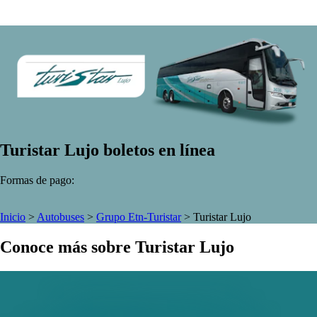
Turistar Lujo boletos en línea
Formas de pago:
Inicio
>
Autobuses
>
Grupo Etn-Turistar
>
Turistar Lujo
Conoce más sobre Turistar Lujo