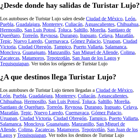
¿Desde donde hay salidas de Turistar Lujo?
Los autobuses de Turistar Lujo salen desde
Ciudad de México
,
León
,
Puebla
,
Guadalajara
,
Monterrey
,
Culiacán
,
Aguascalientes
,
Chihuahua
,
Hermosillo
,
San Luis Potosí
,
Toluca
,
Saltillo
,
Morelia
,
Santiago de
Querétaro
,
Torreón
,
Reynosa
,
Durango
,
Irapuato
,
Celaya
,
Mazatlán
,
Tepic
,
Nuevo Laredo
,
Cuernavaca
,
Gómez Palacio
,
Uruapan
,
Ciudad
Victoria
,
Ciudad Obregón
,
Tampico
,
Puerto Vallarta
,
Salamanca
,
Monclova
,
Guanajuato
,
Manzanillo
,
San Miguel de Allende
,
Colima
,
Zacatecas
,
Matamoros
,
Tepotzotlán
,
San Juan de los Lagos
y
Tequisquiapan
.
Ver todos los orígenes de Turistar Lujo
¿A que destinos llega Turistar Lujo?
Los autobuses de Turistar Lujo tienen llegadas a
Ciudad de México
,
León
,
Puebla
,
Guadalajara
,
Monterrey
,
Culiacán
,
Aguascalientes
,
Chihuahua
,
Hermosillo
,
San Luis Potosí
,
Toluca
,
Saltillo
,
Morelia
,
Santiago de Querétaro
,
Torreón
,
Reynosa
,
Durango
,
Irapuato
,
Celaya
,
Mazatlán
,
Tepic
,
Nuevo Laredo
,
Cuernavaca
,
Gómez Palacio
,
Uruapan
,
Ciudad Victoria
,
Ciudad Obregón
,
Tampico
,
Puerto Vallarta
,
Salamanca
,
Monclova
,
Guanajuato
,
Manzanillo
,
San Miguel de
Allende
,
Colima
,
Zacatecas
,
Matamoros
,
Tepotzotlán
,
San Juan de los
Lagos
y
Tequisquiapan
.
Ver todos los destinos de Turistar Lujo