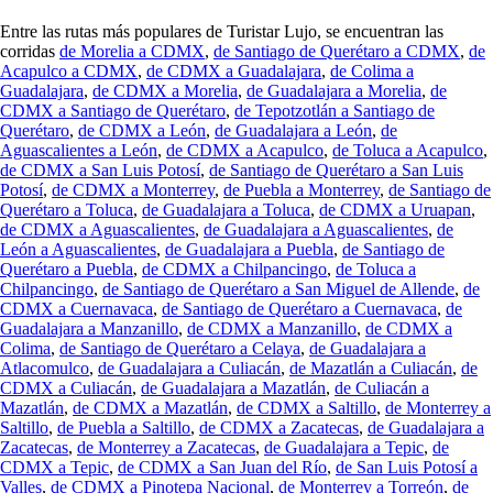
Entre las rutas más populares de Turistar Lujo, se encuentran las
corridas
de Morelia a CDMX
,
de Santiago de Querétaro a CDMX
,
de
Acapulco a CDMX
,
de CDMX a Guadalajara
,
de Colima a
Guadalajara
,
de CDMX a Morelia
,
de Guadalajara a Morelia
,
de
CDMX a Santiago de Querétaro
,
de Tepotzotlán a Santiago de
Querétaro
,
de CDMX a León
,
de Guadalajara a León
,
de
Aguascalientes a León
,
de CDMX a Acapulco
,
de Toluca a Acapulco
,
de CDMX a San Luis Potosí
,
de Santiago de Querétaro a San Luis
Potosí
,
de CDMX a Monterrey
,
de Puebla a Monterrey
,
de Santiago de
Querétaro a Toluca
,
de Guadalajara a Toluca
,
de CDMX a Uruapan
,
de CDMX a Aguascalientes
,
de Guadalajara a Aguascalientes
,
de
León a Aguascalientes
,
de Guadalajara a Puebla
,
de Santiago de
Querétaro a Puebla
,
de CDMX a Chilpancingo
,
de Toluca a
Chilpancingo
,
de Santiago de Querétaro a San Miguel de Allende
,
de
CDMX a Cuernavaca
,
de Santiago de Querétaro a Cuernavaca
,
de
Guadalajara a Manzanillo
,
de CDMX a Manzanillo
,
de CDMX a
Colima
,
de Santiago de Querétaro a Celaya
,
de Guadalajara a
Atlacomulco
,
de Guadalajara a Culiacán
,
de Mazatlán a Culiacán
,
de
CDMX a Culiacán
,
de Guadalajara a Mazatlán
,
de Culiacán a
Mazatlán
,
de CDMX a Mazatlán
,
de CDMX a Saltillo
,
de Monterrey a
Saltillo
,
de Puebla a Saltillo
,
de CDMX a Zacatecas
,
de Guadalajara a
Zacatecas
,
de Monterrey a Zacatecas
,
de Guadalajara a Tepic
,
de
CDMX a Tepic
,
de CDMX a San Juan del Río
,
de San Luis Potosí a
Valles
,
de CDMX a Pinotepa Nacional
,
de Monterrey a Torreón
,
de