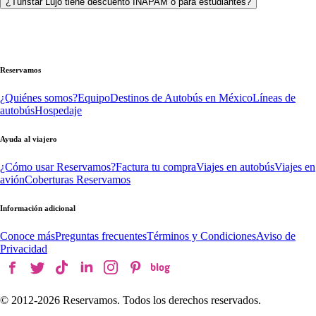
¿Turistar Lujo tiene descuento INAPAM o para estudiantes?
Reservamos
¿Quiénes somos?
Equipo
Destinos de Autobús en México
Líneas de
autobús
Hospedaje
Ayuda al viajero
¿Cómo usar Reservamos?
Factura tu compra
Viajes en autobús
Viajes en
avión
Coberturas Reservamos
Información adicional
Conoce más
Preguntas frecuentes
Términos y Condiciones
Aviso de
Privacidad
© 2012-
2026
Reservamos. Todos los derechos reservados.