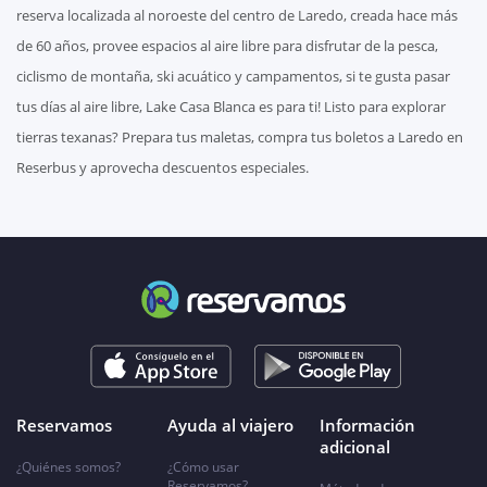
reserva localizada al noroeste del centro de Laredo, creada hace más
de 60 años, provee espacios al aire libre para disfrutar de la pesca,
ciclismo de montaña, ski acuático y campamentos, si te gusta pasar
tus días al aire libre, Lake Casa Blanca es para ti! Listo para explorar
tierras texanas? Prepara tus maletas, compra tus boletos a Laredo en
Reserbus y aprovecha descuentos especiales.
Reservamos
Ayuda al viajero
Información
adicional
¿Quiénes somos?
¿Cómo usar
Reservamos?