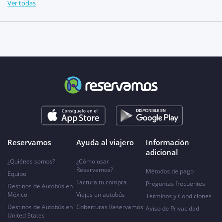
Ver todas
Reservamos
Ayuda al viajero
Información
adicional
¿Quiénes somos?
¿Cómo usar
Reservamos?
Métodos de pago
Equipo
Factura tu compra
Preguntas frecuentes
Destinos de Autobús en
México
Viajes en autobús
Términos y Condiciones
Destinos de Autobús en
Coberturas Reservamos
Aviso de Privacidad
United States