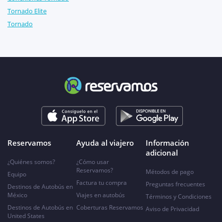
Tornado Elite
Tornado
Reservamos
Ayuda al viajero
Información
adicional
¿Quiénes somos?
¿Cómo usar
Reservamos?
Métodos de pago
Equipo
Factura tu compra
Preguntas frecuentes
Destinos de Autobús en
México
Viajes en autobús
Términos y Condiciones
Destinos de Autobús en
Coberturas Reservamos
Aviso de Privacidad
United States