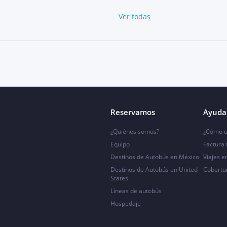
Ver todas
Reservamos
Ayuda 
¿Quiénes somos?
¿Cómo u
Equipo
Factura
Destinos de Autobús en México
Viajes e
Destinos de Autobús en United
Cobertu
States
Líneas de autobús
Hospedaje