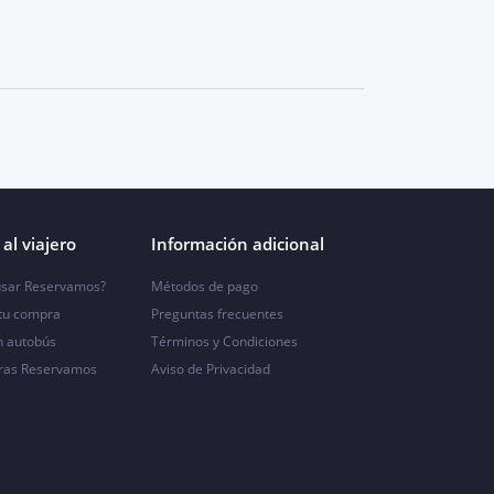
al viajero
Información adicional
sar Reservamos?
Métodos de pago
 tu compra
Preguntas frecuentes
n autobús
Términos y Condiciones
ras Reservamos
Aviso de Privacidad