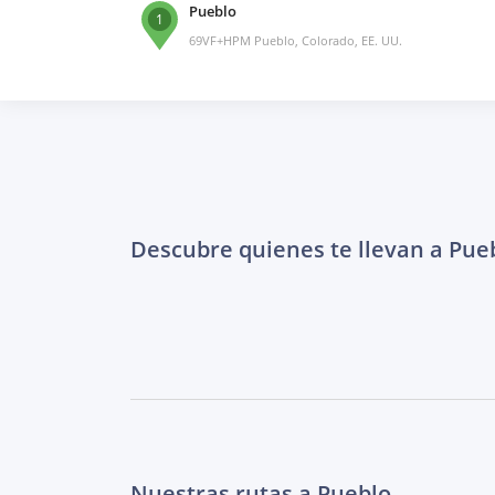
Pueblo
1
69VF+HPM Pueblo, Colorado, EE. UU.
Descubre quienes te llevan a Pue
Nuestras rutas a Pueblo