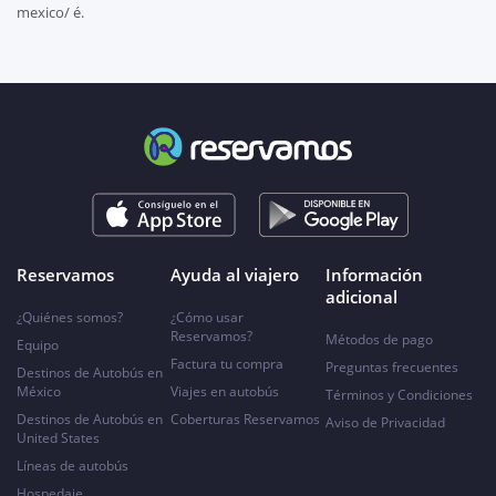
mexico/ é.
Reservamos
Ayuda al viajero
Información
adicional
¿Quiénes somos?
¿Cómo usar
Reservamos?
Métodos de pago
Equipo
Factura tu compra
Preguntas frecuentes
Destinos de Autobús en
México
Viajes en autobús
Términos y Condiciones
Destinos de Autobús en
Coberturas Reservamos
Aviso de Privacidad
United States
Líneas de autobús
Hospedaje