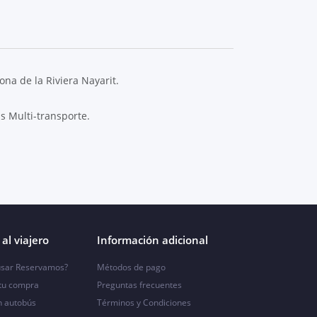
na de la Riviera Nayarit.
s Multi-transporte.
al viajero
Información adicional
sar Reservamos?
Métodos de pago
 tu compra
Preguntas frecuentes
n autobús
Términos y Condiciones