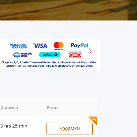
Duración
Precio
3 hrs 25 min
$908
MXN