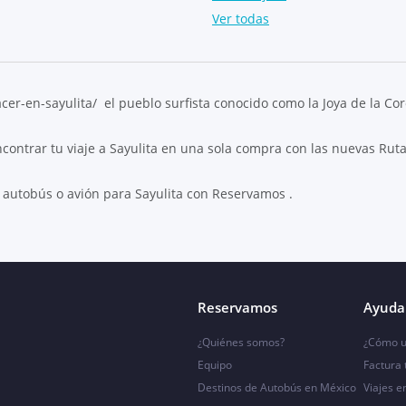
Ver todas
r-en-sayulita/ el pueblo surfista conocido como la Joya de la Coro
contrar tu viaje a Sayulita en una sola compra con las nuevas Ruta
 autobús o avión para Sayulita con Reservamos .
Reservamos
Ayuda 
¿Quiénes somos?
¿Cómo u
Equipo
Factura
Destinos de Autobús en México
Viajes e