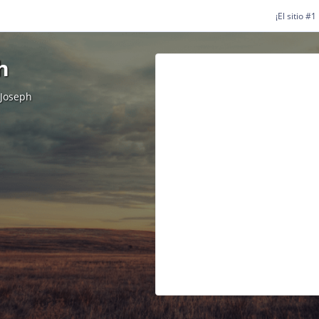
¡El sitio #
h
 Joseph