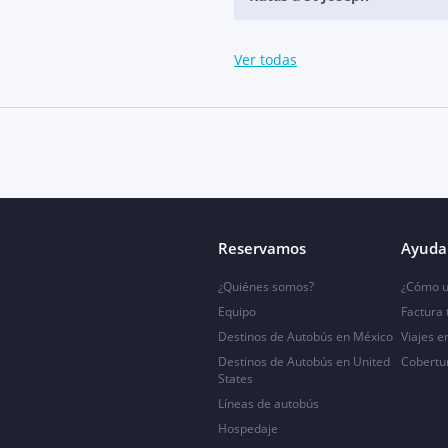
Ver todas
Reservamos
Ayuda 
¿Quiénes somos?
¿Cómo u
Equipo
Factura
Destinos de Autobús en México
Viajes e
Destinos de Autobús en United
Cobertu
States
Líneas de autobús
Hospedaje