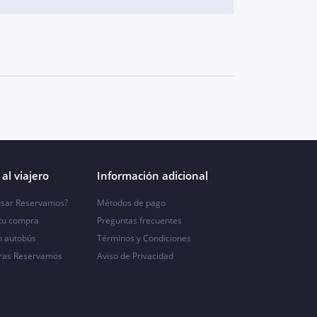
al viajero
Información adicional
sar Reservamos?
Métodos de pago
 tu compra
Preguntas frecuentes
n autobús
Términos y Condiciones
ras Reservamos
Aviso de Privacidad