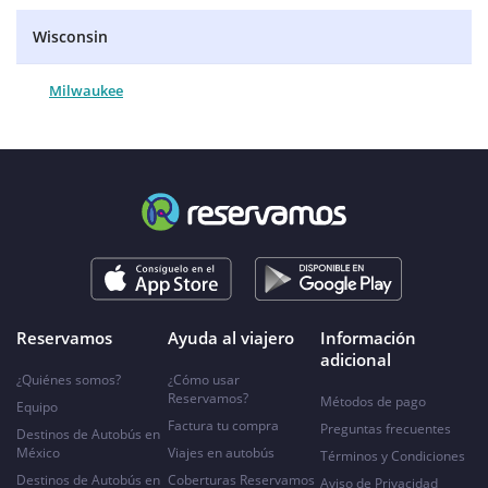
Wisconsin
Milwaukee
Reservamos
Ayuda al viajero
Información
adicional
¿Quiénes somos?
¿Cómo usar
Reservamos?
Métodos de pago
Equipo
Factura tu compra
Preguntas frecuentes
Destinos de Autobús en
México
Viajes en autobús
Términos y Condiciones
Destinos de Autobús en
Coberturas Reservamos
Aviso de Privacidad