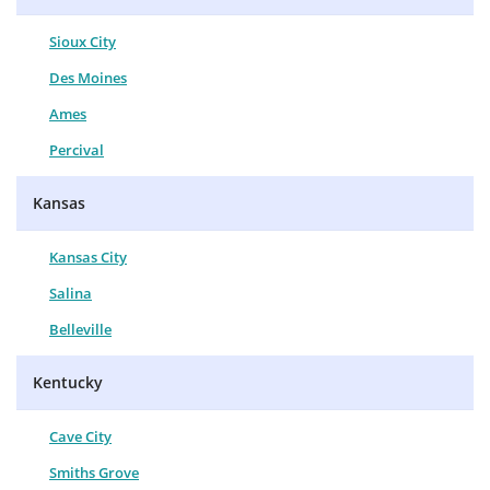
Sioux City
Des Moines
Ames
Percival
Kansas
Kansas City
Salina
Belleville
Kentucky
Cave City
Smiths Grove