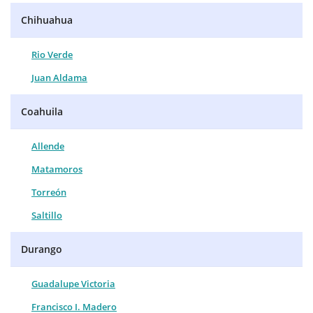
Chihuahua
Rio Verde
Juan Aldama
Coahuila
Allende
Matamoros
Torreón
Saltillo
Durango
Guadalupe Victoria
Francisco I. Madero