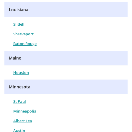
Louisiana
Slidell
Shreveport
Baton Rouge
Maine
Houston
Minnesota
St Paul
Minneapolis
Albert Lea
Austin