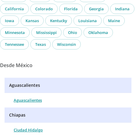
California
Colorado
Florida
Georgia
Indiana
Iowa
Kansas
Kentucky
Louisiana
Maine
Minnesota
Mississippi
Ohio
Oklahoma
Tennessee
Texas
Wisconsin
Desde México
Aguascalientes
Aguascalientes
Chiapas
Ciudad Hidalgo