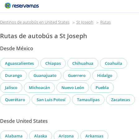
Destinos de autobús en United States
St Joseph
Rutas
Rutas de autobús a St Joseph
Desde México
Aguascalientes
Chiapas
Chihuahua
Coahuila
Durango
Guanajuato
Guerrero
Hidalgo
Jalisco
Michoacán
Nuevo León
Puebla
Querétaro
San Luis Potosí
Tamaulipas
Zacatecas
Desde United States
Alabama
Alaska
Arizona
Arkansas