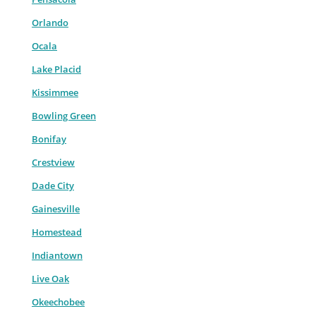
Orlando
Ocala
Lake Placid
Kissimmee
Bowling Green
Bonifay
Crestview
Dade City
Gainesville
Homestead
Indiantown
Live Oak
Okeechobee