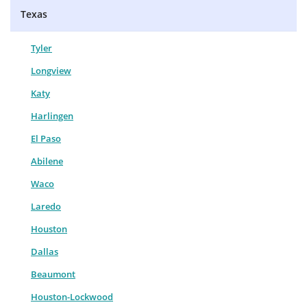
Texas
Tyler
Longview
Katy
Harlingen
El Paso
Abilene
Waco
Laredo
Houston
Dallas
Beaumont
Houston-Lockwood