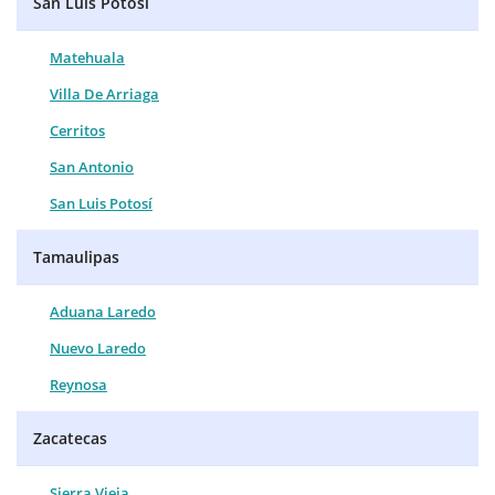
San Luis Potosí
Matehuala
Villa De Arriaga
Cerritos
San Antonio
San Luis Potosí
Tamaulipas
Aduana Laredo
Nuevo Laredo
Reynosa
Zacatecas
Sierra Vieja