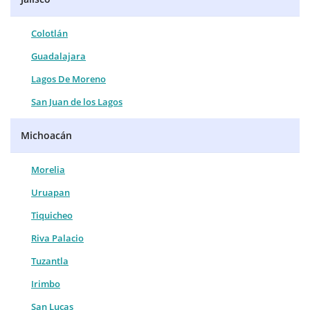
Colotlán
Guadalajara
Lagos De Moreno
San Juan de los Lagos
Michoacán
Morelia
Uruapan
Tiquicheo
Riva Palacio
Tuzantla
Irimbo
San Lucas