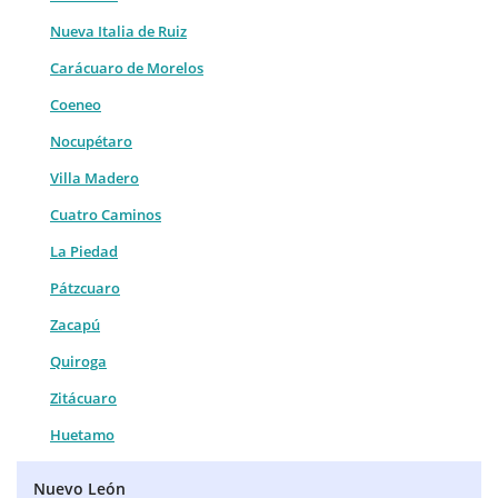
Nueva Italia de Ruiz
Carácuaro de Morelos
Coeneo
Nocupétaro
Villa Madero
Cuatro Caminos
La Piedad
Pátzcuaro
Zacapú
Quiroga
Zitácuaro
Huetamo
Nuevo León