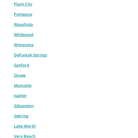
Plant City
Pompano
Wauchula
Wildwood
Wimauma
DeFuniak Springs
Sanford
Ocoee
Mascotte
Jupiter
Gibsonton
Sebring
Lake Worth
Vero Beach