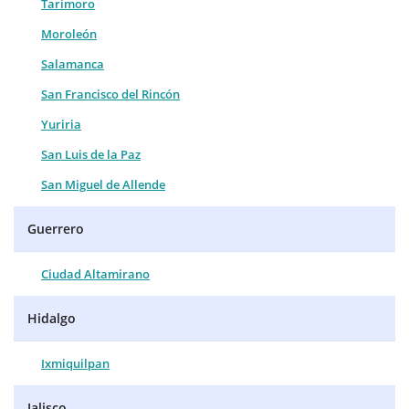
Tarimoro
Moroleón
Salamanca
San Francisco del Rincón
Yuriria
San Luis de la Paz
San Miguel de Allende
Guerrero
Ciudad Altamirano
Hidalgo
Ixmiquilpan
Jalisco