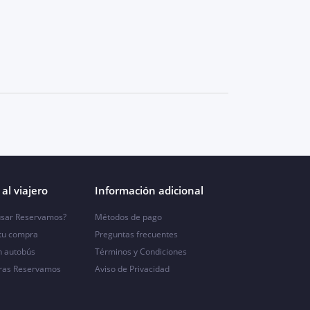
al viajero
Información adicional
sar Reservamos?
Métodos de pago
 tu compra
Preguntas frecuentes
n autobús
Términos y Condiciones
ras Reservamos
Aviso de Privacidad