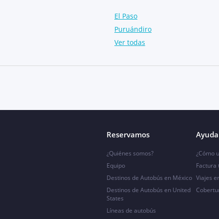
El Paso
Puruándiro
Ver todas
Reservamos
Ayuda 
¿Quiénes somos?
¿Cómo u
Equipo
Factura
Destinos de Autobús en México
Viajes e
Destinos de Autobús en United
Cobertu
States
Líneas de autobús