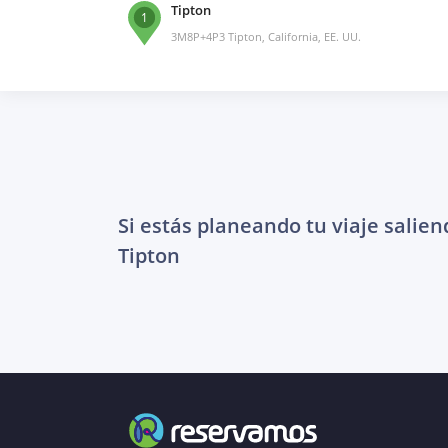
Tipton
1
3M8P+4P3 Tipton, California, EE. UU.
Si estás planeando tu viaje salien
Tipton