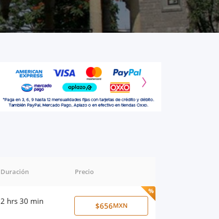
Duración
Precio
2 hrs 30 min
$656
MXN