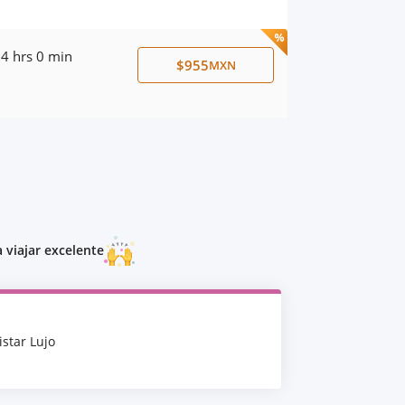
4 hrs 0 min
$955
MXN
 viajar excelente
istar Lujo