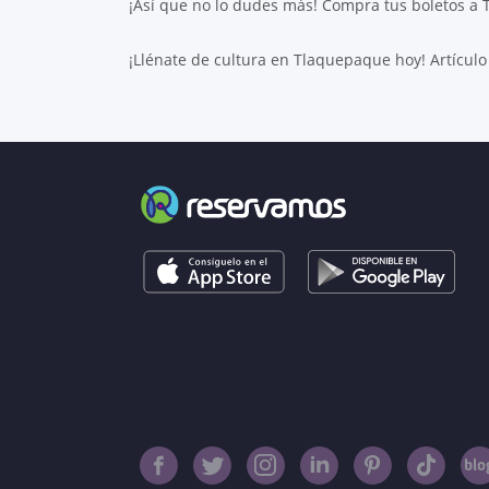
¡Así que no lo dudes más! Compra tus boletos a
¡Llénate de cultura en Tlaquepaque hoy! Artículo