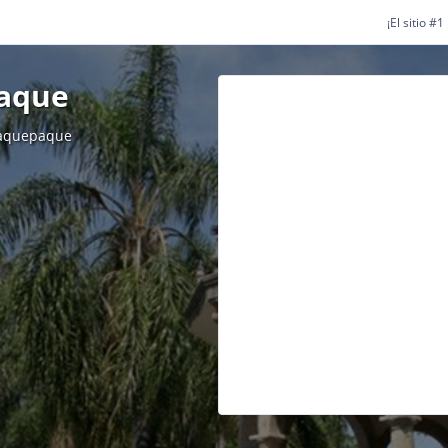
¡El sitio #
paque
Tlaquepaque