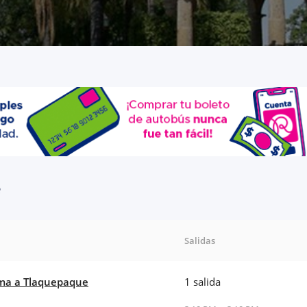
e
Salidas
ma a Tlaquepaque
1 salida