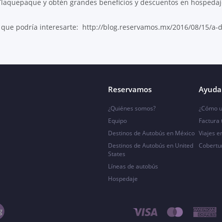
 Tlaquepaque y obtén grandes beneficios y descuentos en hospedaj
 que podría interesarte: http://blog.reservamos.mx/2016/08/15/a-d
Reservamos
Ayuda 
¿Quiénes somos?
¿Cómo u
Equipo
Factura
Destinos de Autobús en México
Viajes e
Destinos de Autobús en United
Cobertu
States
Líneas de autobús
Hospedaje