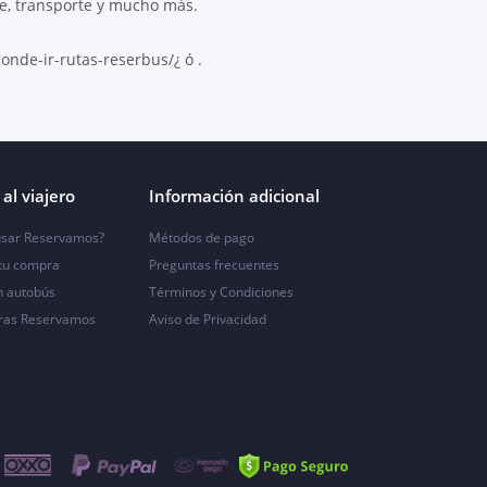
e, transporte y mucho más.
onde-ir-rutas-reserbus/¿ ó .
al viajero
Información adicional
sar Reservamos?
Métodos de pago
 tu compra
Preguntas frecuentes
n autobús
Términos y Condiciones
ras Reservamos
Aviso de Privacidad