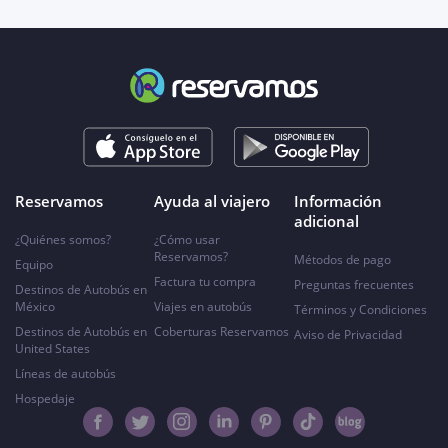
Reservamos
Ayuda al viajero
Información
adicional
¿Quiénes somos?
¿Cómo usar
Reservamos?
Métodos de pago
Equipo
Factura tu compra
Preguntas frecuentes
Destinos de Autobús en
México
Viajes en autobús
Términos y Condiciones
Destinos de Autobús en
Coberturas Reservamos
Aviso de Privacidad
United States
Líneas de autobús
Hospedaje