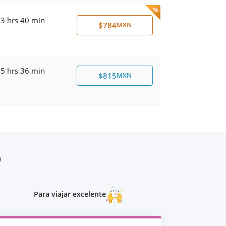
3 hrs 40 min
$784
MXN
5 hrs 36 min
$815
MXN
O
Para viajar excelente