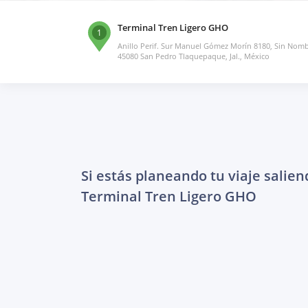
Terminal Tren Ligero GHO
1
Anillo Perif. Sur Manuel Gómez Morín 8180, Sin Nomb
45080 San Pedro Tlaquepaque, Jal., México
Si estás planeando tu viaje salien
Terminal Tren Ligero GHO