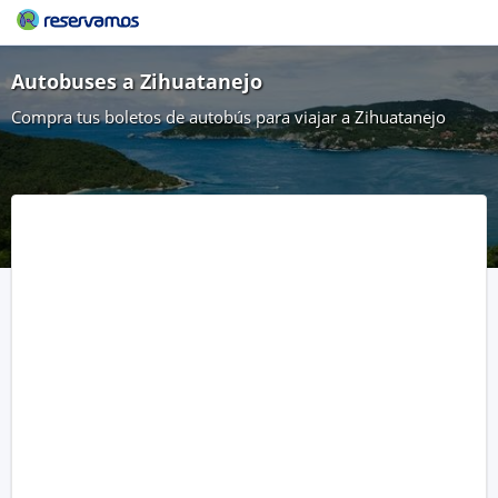
Autobuses a Zihuatanejo
Compra tus boletos de autobús para viajar a Zihuatanejo