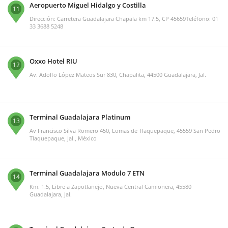
Aeropuerto Miguel Hidalgo y Costilla
11
Dirección: Carretera Guadalajara Chapala km 17.5, CP 45659Teléfono: 01
33 3688 5248
Oxxo Hotel RIU
12
Av. Adolfo López Mateos Sur 830, Chapalita, 44500 Guadalajara, Jal.
Terminal Guadalajara Platinum
13
Av Francisco Silva Romero 450, Lomas de Tlaquepaque, 45559 San Pedro
Tlaquepaque, Jal., México
Terminal Guadalajara Modulo 7 ETN
14
Km. 1.5, Libre a Zapotlanejo, Nueva Central Camionera, 45580
Guadalajara, Jal.