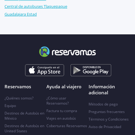
Central de autobuses Tlaquepaque
Guadalajara Estad
Reservamos
Ayuda al viajero
Información
adicional
¿Quiénes somos?
¿Cómo usar
Reservamos?
Métodos de pago
Equipo
Factura tu compra
Preguntas frecuentes
Destinos de Autobús en
México
Viajes en autobús
Términos y Condiciones
Destinos de Autobús en
Coberturas Reservamos
Aviso de Privacidad
United States