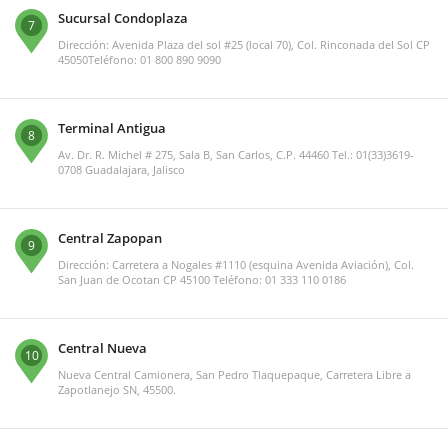
Sucursal Condoplaza
7
Dirección: Avenida Plaza del sol #25 (local 70), Col. Rinconada del Sol CP
45050Teléfono: 01 800 890 9090
Terminal Antigua
8
Av. Dr. R. Michel # 275, Sala B, San Carlos, C.P. 44460 Tel.: 01(33)3619-
0708 Guadalajara, Jalisco
Central Zapopan
9
Dirección: Carretera a Nogales #1110 (esquina Avenida Aviación), Col.
San Juan de Ocotan CP 45100 Teléfono: 01 333 110 0186
Central Nueva
10
Nueva Central Camionera, San Pedro Tlaquepaque, Carretera Libre a
Zapotlanejo SN, 45500.