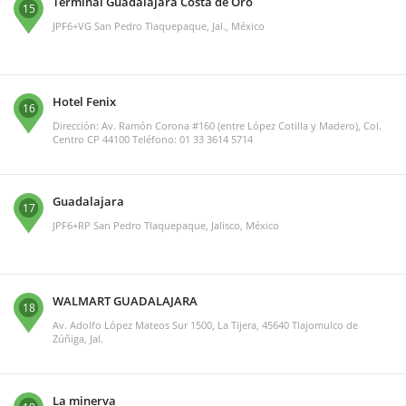
Terminal Guadalajara Costa de Oro
15
JPF6+VG San Pedro Tlaquepaque, Jal., México
Hotel Fenix
16
Dirección: Av. Ramón Corona #160 (entre López Cotilla y Madero), Col.
Centro CP 44100 Teléfono: 01 33 3614 5714
Guadalajara
17
JPF6+RP San Pedro Tlaquepaque, Jalisco, México
WALMART GUADALAJARA
18
Av. Adolfo López Mateos Sur 1500, La Tijera, 45640 Tlajomulco de
Zúñiga, Jal.
La minerva