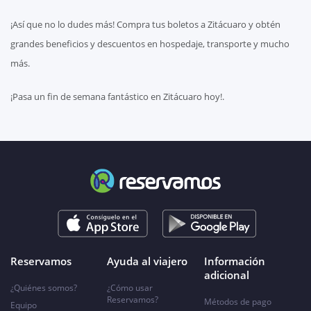
¡Así que no lo dudes más! Compra tus boletos a Zitácuaro y obtén
grandes beneficios y descuentos en hospedaje, transporte y mucho
más.
¡Pasa un fin de semana fantástico en Zitácuaro hoy!.
Reservamos
Ayuda al viajero
Información
adicional
¿Quiénes somos?
¿Cómo usar
Reservamos?
Métodos de pago
Equipo