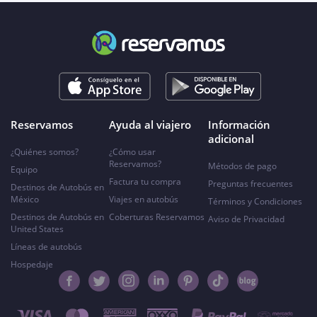
Reservamos
Ayuda al viajero
Información
adicional
¿Quiénes somos?
¿Cómo usar
Reservamos?
Métodos de pago
Equipo
Factura tu compra
Preguntas frecuentes
Destinos de Autobús en
México
Viajes en autobús
Términos y Condiciones
Destinos de Autobús en
Coberturas Reservamos
Aviso de Privacidad
United States
Líneas de autobús
Hospedaje