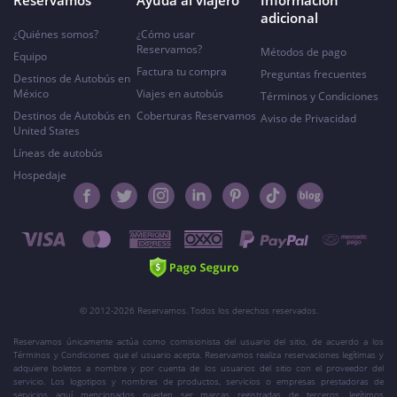
Reservamos
Ayuda al viajero
Información
adicional
¿Quiénes somos?
¿Cómo usar
Reservamos?
Métodos de pago
Equipo
Factura tu compra
Preguntas frecuentes
Destinos de Autobús en
México
Viajes en autobús
Términos y Condiciones
Destinos de Autobús en
Coberturas Reservamos
Aviso de Privacidad
United States
Líneas de autobús
Hospedaje
© 2012-2026 Reservamos. Todos los derechos reservados.
Reservamos únicamente actúa como comisionista del usuario del sitio, de acuerdo a los
Términos y Condiciones que el usuario acepta. Reservamos realiza reservaciones legítimas y
adquiere boletos a nombre y por cuenta de los usuarios del sitio con el proveedor del
servicio. Los logotipos y nombres de productos, servicios o empresas prestadoras de
servicios aquí mencionados pueden ser marcas registradas de terceros, legítimos