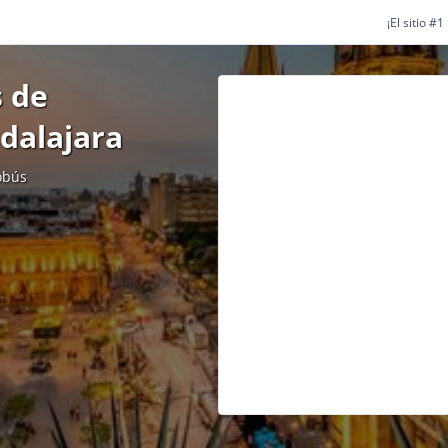
¡El sitio #
 de
dalajara
obús