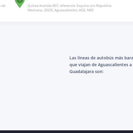
s de
Quinta Avenida 807, referencia: Esquina con Republica
Mexicana, 20235, Aguascalientes, AGS, MEX
Las líneas de autobús más bar
que viajan de Aguascalientes a
Guadalajara son: