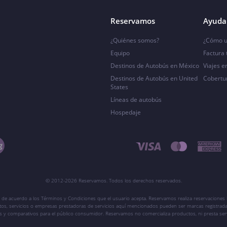
Reservamos
Ayuda 
¿Quiénes somos?
¿Cómo u
Equipo
Factura
Destinos de Autobús en México
Viajes e
Destinos de Autobús en United
Cobertu
States
Líneas de autobús
Hospedaje
© 2012-2026 Reservamos. Todos los derechos reservados.
 de acuerdo a los Términos y Condiciones que el usuario acepta. Reservamos realiza reservaciones l
ctos, servicios o empresas prestadoras de servicios aquí mencionados pueden ser marcas registrada
vos y comparativos para el público consumidor. Reservamos no comercializa productos, ni presta ser