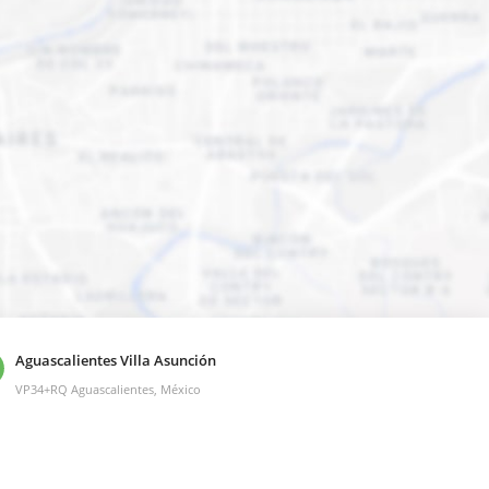
Aguascalientes Villa Asunción
VP34+RQ Aguascalientes, México