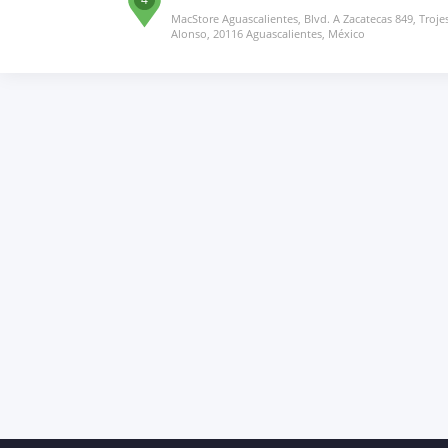
MacStore Aguascalientes, Blvd. A Zacatecas 849, Troje
Alonso, 20116 Aguascalientes, México