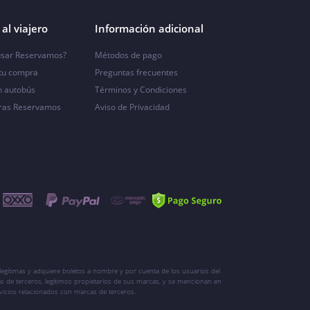
al viajero
Información adicional
sar Reservamos?
Métodos de pago
 tu compra
Preguntas frecuentes
n autobús
Términos y Condiciones
ras Reservamos
Aviso de Privacidad
egítimas y adquiere boletos a nombre y por cuenta de los usuarios del
s de terceros, legítimos propietarios de sus marcas, y se mencionan en
vicios relacionados con marcas de terceros.