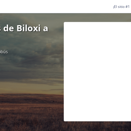
¡El sitio #
de Biloxi a
obús