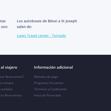
atas
Los autobuses de Biloxi a St Joseph
 son:
salen de:
Loves Travel center - Tornado
al viajero
Información adicional
sar Reservamos?
Métodos de pago
 tu compra
Preguntas frecuentes
n autobús
Términos y Condiciones
ras Reservamos
Aviso de Privacidad