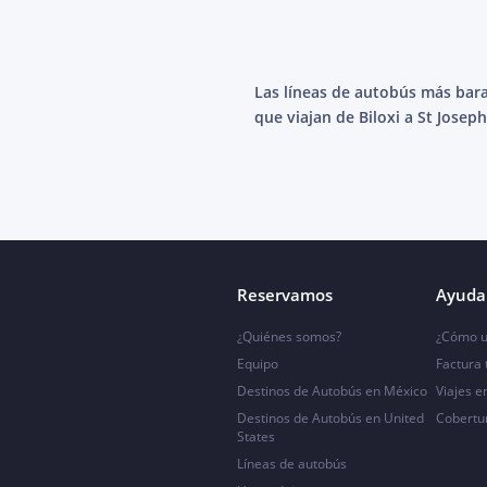
Las líneas de autobús más bar
que viajan de Biloxi a St Joseph
Reservamos
Ayuda 
¿Quiénes somos?
¿Cómo u
Equipo
Factura
Destinos de Autobús en México
Viajes e
Destinos de Autobús en United
Cobertu
States
Líneas de autobús