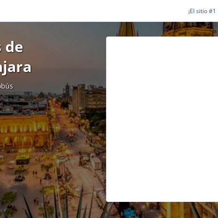
¡El sitio #
 de
ajara
obús