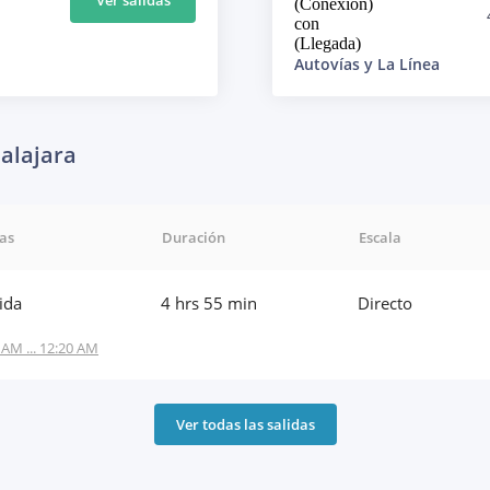
(Conexión)
con
(Llegada)
Autovías y La Línea
alajara
das
Duración
Escala
lida
4 hrs 55 min
Directo
 AM ... 12:20 AM
Ver todas las salidas