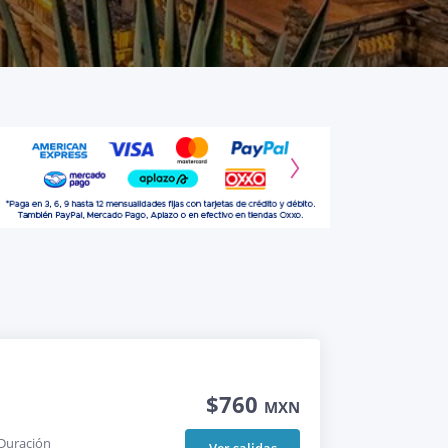
$760
MXN
Duración
Ver salidas