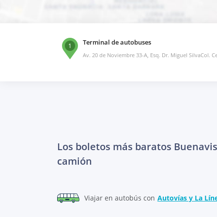
Terminal de autobuses
1
Av. 20 de Noviembre 33-A, Esq. Dr. Miguel SilvaCol. C
Los boletos más baratos Buenavis
camión
Viajar en autobús con
Autovías y La Lín