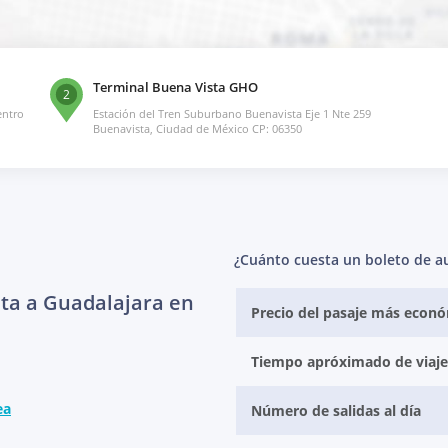
Terminal Buena Vista GHO
2
entro
Estación del Tren Suburbano Buenavista Eje 1 Nte 259
Buenavista, Ciudad de México CP: 06350
¿Cuánto cuesta un boleto de a
ta a Guadalajara en
Precio del pasaje más econ
Tiempo apróximado de viaje
ea
Número de salidas al día