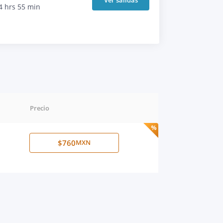
4 hrs 55 min
Precio
$760
MXN