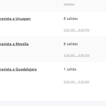
Salidas
avista a Uruapan
8 salidas
2:05 AM ... 8:40 PM
avista a Morelia
8 salidas
4:30 AM ... 6:40 PM
avista a Guadalajara
1 salida
9:30 AM ... 9:30 AM