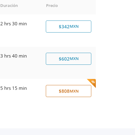
Duración
Precio
2 hrs 30 min
$342
MXN
3 hrs 40 min
$602
MXN
5 hrs 15 min
$808
MXN