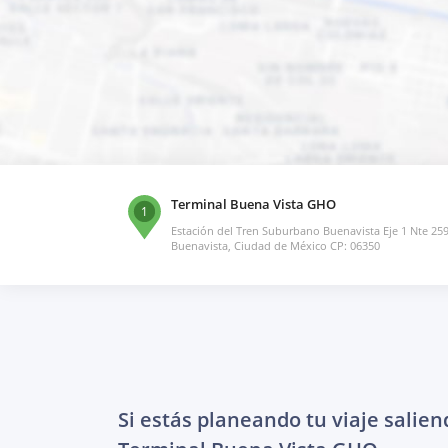
Terminal Buena Vista GHO
1
Estación del Tren Suburbano Buenavista Eje 1 Nte 25
Buenavista, Ciudad de México CP: 06350
Si estás planeando tu viaje salien