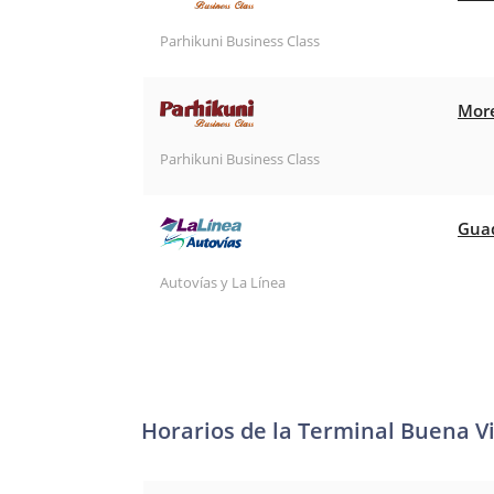
Parhikuni Business Class
More
Parhikuni Business Class
Guad
Autovías y La Línea
Horarios de la Terminal Buena V