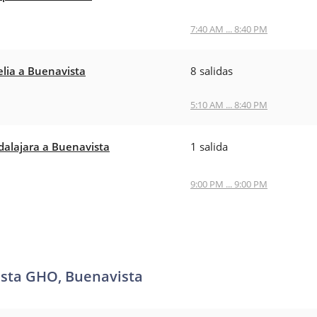
7:40 AM ... 8:40 PM
lia a Buenavista
8 salidas
5:10 AM ... 8:40 PM
alajara a Buenavista
1 salida
9:00 PM ... 9:00 PM
ista GHO, Buenavista