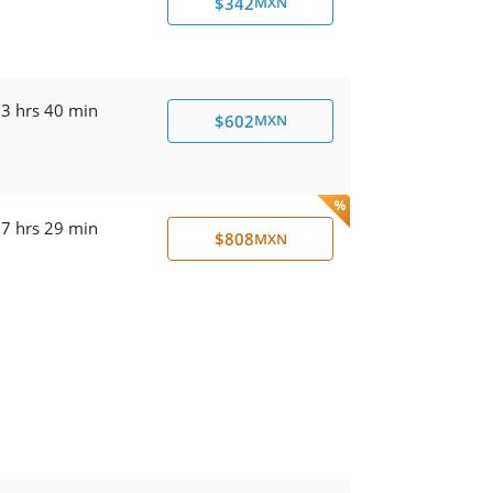
$342
MXN
3 hrs 40 min
$602
MXN
7 hrs 29 min
$808
MXN