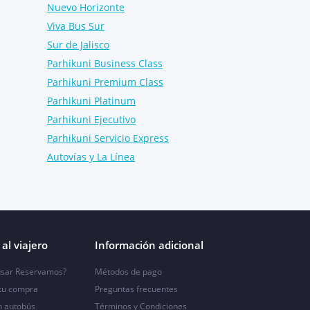
Nuevo Horizonte
Viva Bus Sur
Sur de Jalisco
Parhikuni Business Class
Parhikuni Premium Class
Parhikuni Platinum
Parhikuni Ejecutivo
Parhikuni Servicio Express
Autovías y La Línea
al viajero
Información adicional
sar Reservamos?
Métodos de pago
 tu compra
Preguntas frecuentes
n autobús
Términos y Condiciones