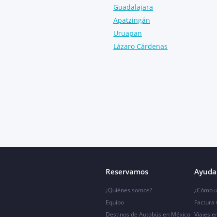
Guadalajara
Apatzingán
Uruapan
Lázaro Cárdenas
Reservamos
Ayuda 
¿Quiénes somos?
¿Cómo u
Equipo
Factura
Destinos de Autobús en México
Viajes e