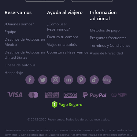
Reservamos
Ayuda al viajero
Información
adicional
¿Quiénes somos?
¿Cómo usar
Reservamos?
Métodos de pago
Equipo
Factura tu compra
Preguntas frecuentes
Destinos de Autobús en
México
Viajes en autobús
Términos y Condiciones
Destinos de Autobús en
Coberturas Reservamos
Aviso de Privacidad
United States
Líneas de autobús
Hospedaje
© 2012-2026 Reservamos. Todos los derechos reservados.
Reservamos únicamente actúa como comisionista del usuario del sitio, de acuerdo a los
Términos y Condiciones que el usuario acepta. Reservamos realiza reservaciones legítimas y