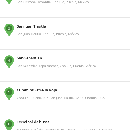
San Cristobal Tepontla, Cholula, Puebla, México
San Juan Tlautla
3
San Juan Tlautla, Cholula, Puebla, México
San Sebastián
4
San Sebastian Tepalcatepec, Cholula, Puebla, México
Cummins Estrella Roja
5
Cholula - Puebla 107, San Juan Tlautla, 72750 Cholula, Pue.
Terminal de buses
6
Autobuses México Puebla Estrella Roja, Av 12 Pte 522, Barrio de