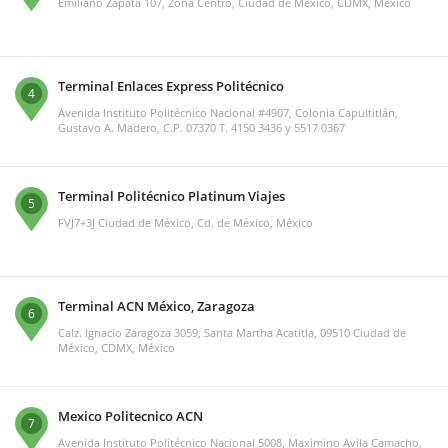
Emiliano Zapata 107, Zona Centro, Ciudad de México, CDMX, México
Terminal Enlaces Express Politécnico
4
Avenida Instituto Politécnico Nacional #4907, Colonia Capultitlán,
Gustavo A. Madero, C.P. 07370 T. 4150 3436 y 5517 0367
Terminal Politécnico Platinum Viajes
5
FVJ7+3J Ciudad de México, Cd. de México, México
Terminal ACN México, Zaragoza
6
Calz. Ignacio Zaragoza 3059, Santa Martha Acatitla, 09510 Ciudad de
México, CDMX, México
Mexico Politecnico ACN
7
Avenida Instituto Politécnico Nacional 5008, Maximino Avila Camacho,