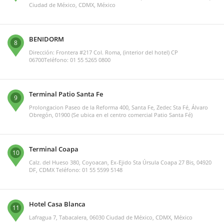
Ciudad de México, CDMX, México
BENIDORM
8
Dirección: Frontera #217 Col. Roma, (interior del hotel) CP
06700Teléfono: 01 55 5265 0800
Terminal Patio Santa Fe
9
Prolongacion Paseo de la Reforma 400, Santa Fe, Zedec Sta Fé, Álvaro
Obregón, 01900 (Se ubica en el centro comercial Patio Santa Fé)
Terminal Coapa
10
Calz. del Hueso 380, Coyoacan, Ex-Ejido Sta Úrsula Coapa 27 Bis, 04920
DF, CDMX Teléfono: 01 55 5599 5148
Hotel Casa Blanca
11
Lafragua 7, Tabacalera, 06030 Ciudad de México, CDMX, México