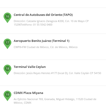
Central de Autobuses del Oriente (TAPO)
16
Dirección: Calzada Ignacio Zaragoza #200, Col. 10 de Mayo CP
15290Teléfono: 01 55 5542 0400
Aeropuerto Benito Juárez (Terminal 1)
17
CWP8+FW Ciudad de México, Cd. de México, México
Terminal Valle Ceylan
18
Dirección: Jesús Reyes Heroles #177 (local D), Col. Valle Ceylán CP 54150
CDMX Plaza Miyana
19
Av Ejército Nacional 769, Granada, Miguel Hidalgo, 11520 Ciudad de
México, CDMX