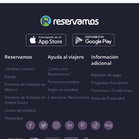
Reservamos
Ayuda al viajero
Información
adicional
¿Quiénes somos?
¿Cómo usar
Reservamos?
Métodos de pago
Equipo
Factura tu compra
Preguntas frecuentes
Destinos de Autobús en
México
Viajes en autobús
Términos y Condiciones
Destinos de Autobús en
Coberturas Reservamos
Aviso de Privacidad
United States
Líneas de autobús
Hospedaje