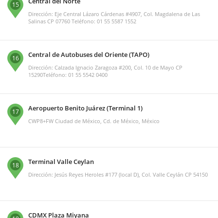
Central del Norte
15
Dirección: Eje Central Lázaro Cárdenas #4907, Col. Magdalena de Las
Salinas CP 07760 Teléfono: 01 55 5587 1552
Central de Autobuses del Oriente (TAPO)
16
Dirección: Calzada Ignacio Zaragoza #200, Col. 10 de Mayo CP
15290Teléfono: 01 55 5542 0400
Aeropuerto Benito Juárez (Terminal 1)
17
CWP8+FW Ciudad de México, Cd. de México, México
Terminal Valle Ceylan
18
Dirección: Jesús Reyes Heroles #177 (local D), Col. Valle Ceylán CP 54150
CDMX Plaza Miyana