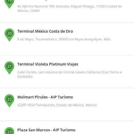
19
Av Ejército Nacional 769, Granada, Miguel Hidalgo, 11520 Ciudad de
México, CDMX
Terminal México Costa de Oro
20
5 de Mayo, Tecamachalco, 56500 Los Reyes Acaquilpan, Méx.
Terminal Violeta Platinum Viajes
21
Calle Violeta, casi esquina eje Central Lázaro Cárdenas (Casi frente a
Garibaldi)
Walmart Pirules - AIP Turismo
22
GQRP+RG4 Tlalnepantla, Estado de México, México
Plaza San Marcos - AIP Turismo
23