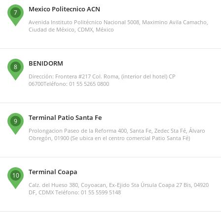
Mexico Politecnico ACN
7
Avenida Instituto Politécnico Nacional 5008, Maximino Avila Camacho,
Ciudad de México, CDMX, México
BENIDORM
8
Dirección: Frontera #217 Col. Roma, (interior del hotel) CP
06700Teléfono: 01 55 5265 0800
Terminal Patio Santa Fe
9
Prolongacion Paseo de la Reforma 400, Santa Fe, Zedec Sta Fé, Álvaro
Obregón, 01900 (Se ubica en el centro comercial Patio Santa Fé)
Terminal Coapa
10
Calz. del Hueso 380, Coyoacan, Ex-Ejido Sta Úrsula Coapa 27 Bis, 04920
DF, CDMX Teléfono: 01 55 5599 5148