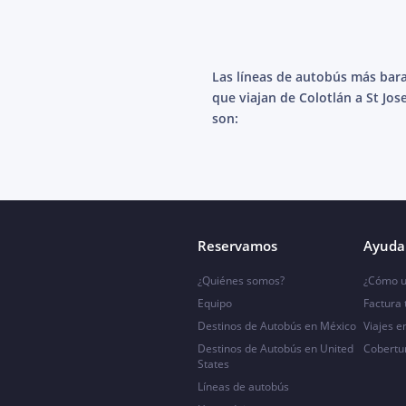
Las líneas de autobús más bar
que viajan de Colotlán a St Jos
son:
Reservamos
Ayuda 
¿Quiénes somos?
¿Cómo u
Equipo
Factura
Destinos de Autobús en México
Viajes e
Destinos de Autobús en United
Cobertu
States
Líneas de autobús