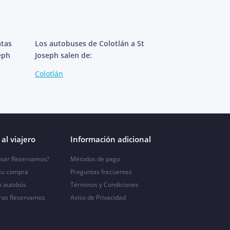
atas
Los autobuses de Colotlán a St
eph
Joseph salen de:
Colotlán
al viajero
Información adicional
sar Reservamos?
Métodos de pago
 tu compra
Preguntas frecuentes
n autobús
Términos y Condiciones
ras Reservamos
Aviso de Privacidad