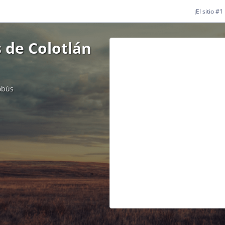
¡El sitio #
 de Colotlán
obús