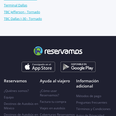
Terminal Dallas
TBC Jefferson - Tornado
TBC Dallas I-30 - Tornado
Reservamos
Ayuda al viajero
Información
adicional
¿Quiénes somos?
¿Cómo usar
Reservamos?
Métodos de pago
Equipo
Factura tu compra
Preguntas frecuentes
Destinos de Autobús en
México
Viajes en autobús
Términos y Condiciones
Destinos de Autobús en
Coberturas Reservamos
Aviso de Privacidad