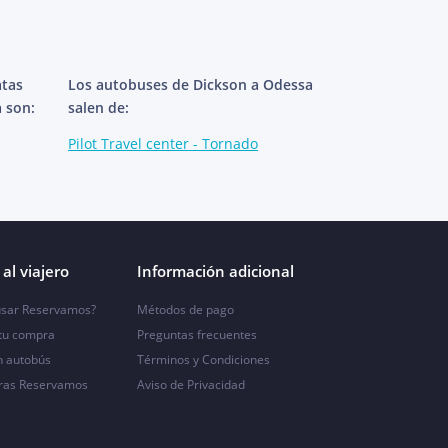
atas
Los autobuses de Dickson a Odessa
 son:
salen de:
Pilot Travel center - Tornado
al viajero
Información adicional
sar Reservamos?
Métodos de pago
 tu compra
Preguntas frecuentes
n autobús
Términos y Condiciones
ras Reservamos
Aviso de Privacidad