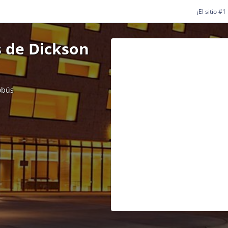
¡El sitio #
 de Dickson
obús