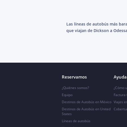
Las líneas de autobús más bar
que viajan de Dickson a Odessa
Reservamos
Ayuda 
¿Quiénes somos?
¿Cómo u
Equipo
Factura
Destinos de Autobús en México
Viajes e
Destinos de Autobús en United
Cobertu
States
Líneas de autobús