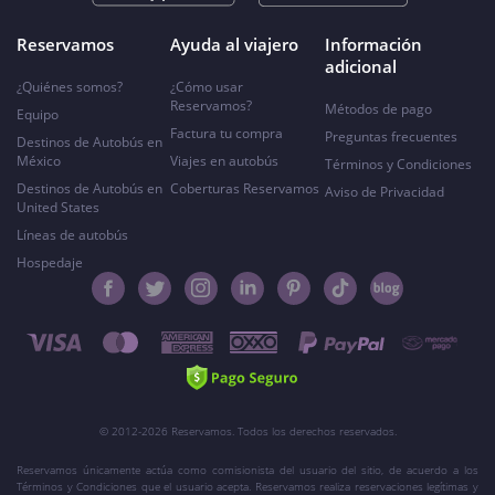
Reservamos
Ayuda al viajero
Información
adicional
¿Quiénes somos?
¿Cómo usar
Reservamos?
Métodos de pago
Equipo
Factura tu compra
Preguntas frecuentes
Destinos de Autobús en
México
Viajes en autobús
Términos y Condiciones
Destinos de Autobús en
Coberturas Reservamos
Aviso de Privacidad
United States
Líneas de autobús
Hospedaje
© 2012-2026 Reservamos. Todos los derechos reservados.
Reservamos únicamente actúa como comisionista del usuario del sitio, de acuerdo a los
Términos y Condiciones que el usuario acepta. Reservamos realiza reservaciones legítimas y