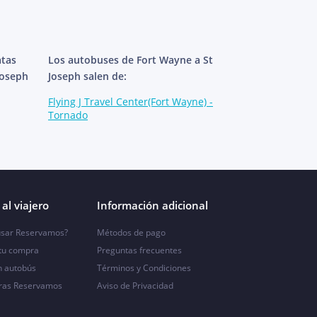
atas
Los autobuses de Fort Wayne a St
Joseph
Joseph salen de:
Flying J Travel Center(Fort Wayne) -
Tornado
al viajero
Información adicional
sar Reservamos?
Métodos de pago
 tu compra
Preguntas frecuentes
n autobús
Términos y Condiciones
ras Reservamos
Aviso de Privacidad