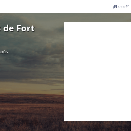
¡El sitio #
 de Fort
obús