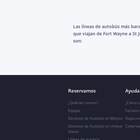
Las líneas de autobús más bar
que viajan de Fort Wayne a St 
son:
Reservamos
Ayuda 
¿Quiénes somos?
¿Cómo u
Equipo
Factura
Destinos de Autobús en México
Viajes e
Destinos de Autobús en United
Cobertu
States
Líneas de autobús