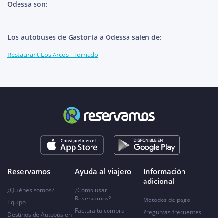
Odessa son:
Los autobuses de Gastonia a Odessa salen de:
Restaurant Los Arcos - Tornado
Reservamos
Ayuda al viajero
Información
adicional
¿Quiénes somos?
¿Cómo usar
Reservamos?
Métodos de pago
Equipo
Factura tu compra
Preguntas frecuentes
Destinos de Autobús en