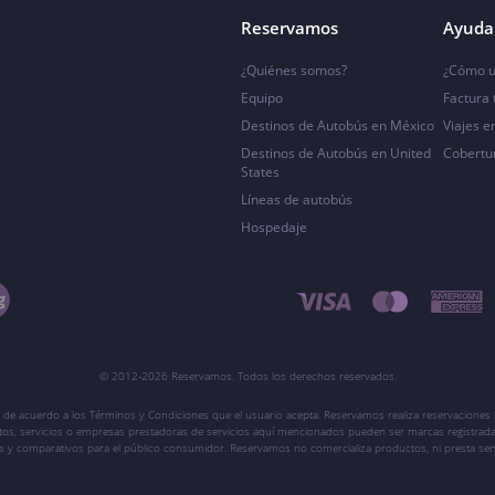
Reservamos
Ayuda 
¿Quiénes somos?
¿Cómo u
Equipo
Factura
Destinos de Autobús en México
Viajes e
Destinos de Autobús en United
Cobertu
States
Líneas de autobús
Hospedaje
© 2012-2026 Reservamos. Todos los derechos reservados.
 de acuerdo a los Términos y Condiciones que el usuario acepta. Reservamos realiza reservaciones l
ctos, servicios o empresas prestadoras de servicios aquí mencionados pueden ser marcas registrada
vos y comparativos para el público consumidor. Reservamos no comercializa productos, ni presta ser