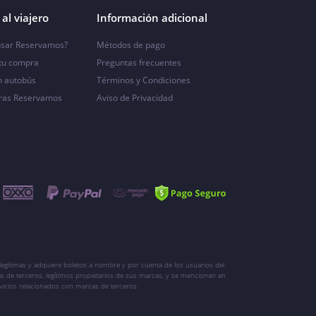
al viajero
Información adicional
sar Reservamos?
Métodos de pago
 tu compra
Preguntas frecuentes
n autobús
Términos y Condiciones
ras Reservamos
Aviso de Privacidad
egítimas y adquiere boletos a nombre y por cuenta de los usuarios del
s de terceros, legítimos propietarios de sus marcas, y se mencionan en
vicios relacionados con marcas de terceros.