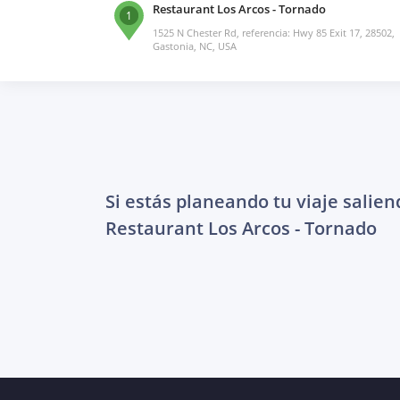
Restaurant Los Arcos - Tornado
1
1525 N Chester Rd, referencia: Hwy 85 Exit 17, 28502,
Gastonia, NC, USA
Si estás planeando tu viaje salien
Restaurant Los Arcos - Tornado