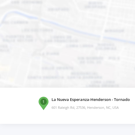
La Nueva Esperanza-Henderson - Tornado
1
601 Raleigh Rd, 27536, Henderson, NC, USA