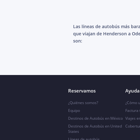
Las líneas de autobús más bar
que viajan de Henderson a Od
son:
Reservamos
Ayuda 
¿Quiénes somos?
¿Cómo u
Equipo
Factura
Destinos de Autobús en México
Viajes e
Destinos de Autobús en United
Cobertu
States
Líneas de autobús