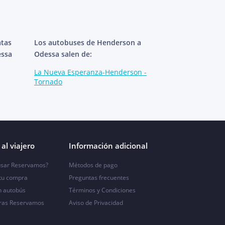
atas
Los autobuses de Henderson a
essa
Odessa salen de:
La Nueva Esperanza-Henderson -
Tornado
al viajero
Información adicional
sar Reservamos?
Métodos de pago
 tu compra
Preguntas frecuentes
n autobús
Términos y Condiciones
ras Reservamos
Aviso de Privacidad