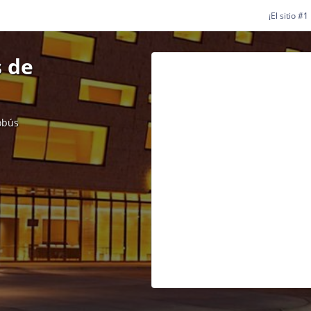
¡El sitio #
 de
obús