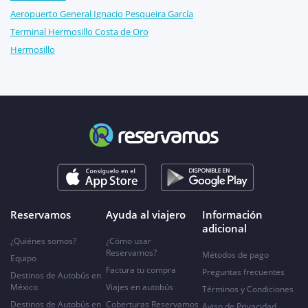
Aeropuerto General Ignacio Pesqueira García
Terminal Hermosillo Costa de Oro
Hermosillo
Reservamos
Ayuda al viajero
Información
adicional
¿Quiénes somos?
¿Cómo usar
Reservamos?
Métodos de pago
Equipo
Factura tu compra
Preguntas frecuentes
Destinos de Autobús en
México
Viajes en autobús
Términos y Condiciones
Destinos de Autobús en
Coberturas Reservamos
Aviso de Privacidad