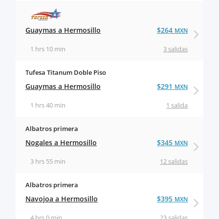
Guaymas a Hermosillo
$264
MXN
1 hrs 10 min
3 salidas
Tufesa Titanum Doble Piso
Guaymas a Hermosillo
$291
MXN
1 hrs 40 min
1 salida
Albatros primera
Nogales a Hermosillo
$345
MXN
3 hrs 55 min
12 salidas
Albatros primera
Navojoa a Hermosillo
$395
MXN
4 hrs 0 min
23 salidas