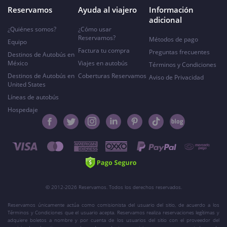
Reservamos
Ayuda al viajero
Información
adicional
¿Quiénes somos?
¿Cómo usar
Reservamos?
Métodos de pago
Equipo
Factura tu compra
Preguntas frecuentes
Destinos de Autobús en
México
Viajes en autobús
Términos y Condiciones
Destinos de Autobús en
Coberturas Reservamos
Aviso de Privacidad
United States
Líneas de autobús
Hospedaje
© 2012-2026 Reservamos. Todos los derechos reservados.
Reservamos únicamente actúa como comisionista del usuario del sitio, de acuerdo a los
Términos y Condiciones que el usuario acepta. Reservamos realiza reservaciones legítimas y
adquiere boletos a nombre y por cuenta de los usuarios del sitio con el proveedor del