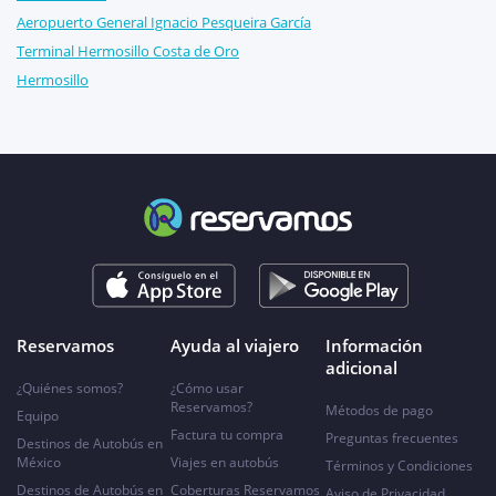
Aeropuerto General Ignacio Pesqueira García
Terminal Hermosillo Costa de Oro
Hermosillo
Reservamos
Ayuda al viajero
Información
adicional
¿Quiénes somos?
¿Cómo usar
Reservamos?
Métodos de pago
Equipo
Factura tu compra
Preguntas frecuentes
Destinos de Autobús en
México
Viajes en autobús
Términos y Condiciones
Destinos de Autobús en
Coberturas Reservamos
Aviso de Privacidad