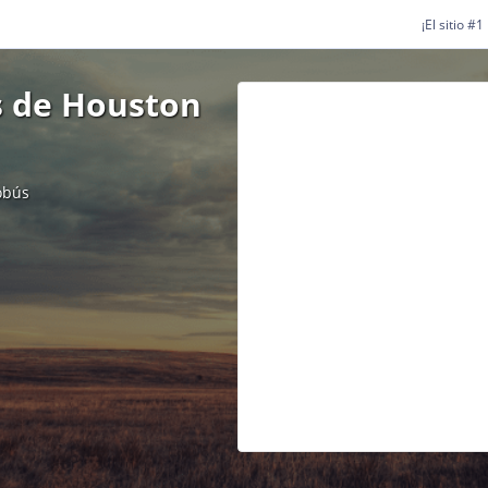
¡El sitio #
s de Houston
obús