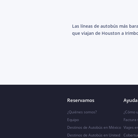
Las líneas de autobús más bar
que viajan de Houston a Irimb
Reservamos
Ayuda 
¿Quiénes somos?
¿Cómo u
Equipo
Factura
Destinos de Autobús en México
Viajes e
Destinos de Autobús en United
Cobertu