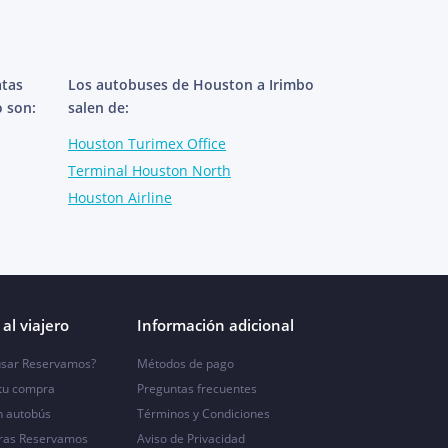
atas
Los autobuses de Houston a Irimbo
o son:
salen de:
Houston Turimex Office
Terminal Houston North
Houston Airline
al viajero
Información adicional
sar Reservamos?
Métodos de pago
 tu compra
Preguntas frecuentes
n autobús
Términos y Condiciones
ras Reservamos
Aviso de Privacidad