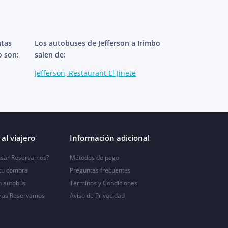
atas
Los autobuses de Jefferson a Irimbo
o son:
salen de:
Jefferson, Restaurant El Jinete
al viajero
Información adicional
sar Reservamos?
Métodos de pago
 tu compra
Preguntas frecuentes
n autobús
Términos y Condiciones
ras Reservamos
Aviso de Privacidad