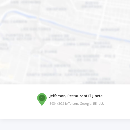
Jefferson, Restaurant El Jinete
1
5934+3G2 Jefferson, Georgia, EE. UU.