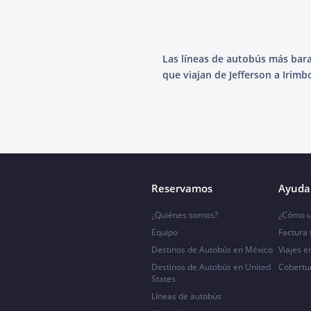
Las líneas de autobús más bar
que viajan de Jefferson a Irimb
Reservamos
Ayuda 
¿Quiénes somos?
¿Cómo u
Equipo
Factura
Destinos de Autobús en México
Viajes e
Destinos de Autobús en United
Cobertu
States
Líneas de autobús