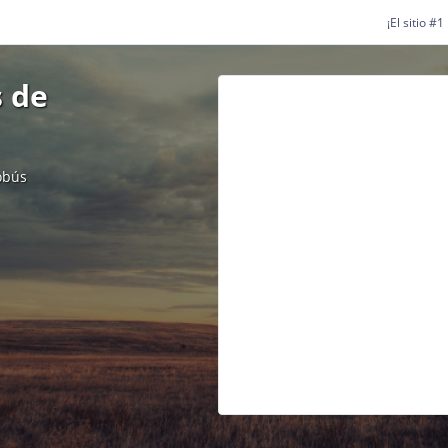
¡El sitio #
 de
obús